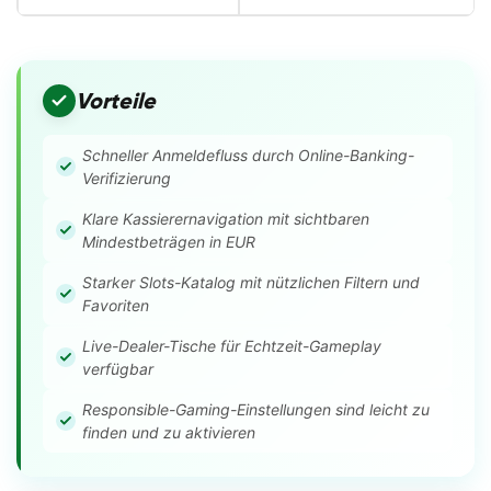
Vorteile
Schneller Anmeldefluss durch Online-Banking-
Verifizierung
Klare Kassierernavigation mit sichtbaren
Mindestbeträgen in EUR
Starker Slots-Katalog mit nützlichen Filtern und
Favoriten
Live-Dealer-Tische für Echtzeit-Gameplay
verfügbar
Responsible-Gaming-Einstellungen sind leicht zu
finden und zu aktivieren