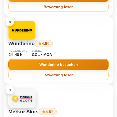
Bewertung lesen
8
Wunderino
4.5
/5
AUSZAHLUNG
LIZENZ
24–48 h
GGL • MGA
Wunderino besuchen
Bewertung lesen
9
Merkur Slots
4.5
/5