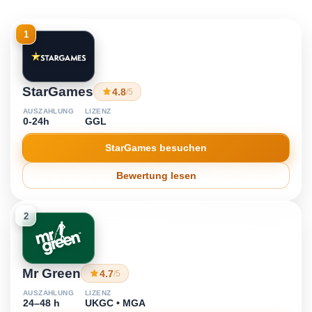
1
StarGames
4.8
/5
AUSZAHLUNG
LIZENZ
0-24h
GGL
StarGames besuchen
Bewertung lesen
2
Mr Green
4.7
/5
AUSZAHLUNG
LIZENZ
24–48 h
UKGC • MGA