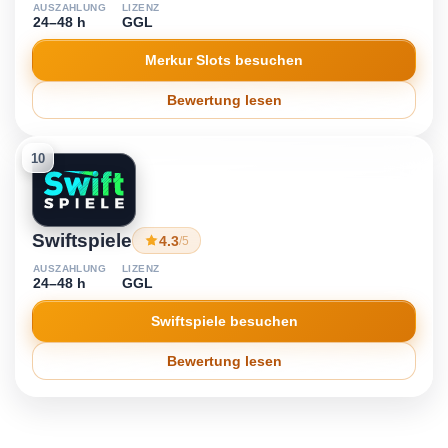
AUSZAHLUNG
LIZENZ
24–48 h
GGL
Merkur Slots besuchen
Bewertung lesen
10
Swiftspiele
4.3
/5
AUSZAHLUNG
LIZENZ
24–48 h
GGL
Swiftspiele besuchen
Bewertung lesen