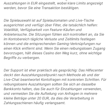
Auszahlungen in EUR eingestellt, wobei klare Limits angezeigt
werden, bevor Sie eine Transaktion bestätigen.
Die Spielauswahl ist auf Spielautomaten und Live-Tische
ausgerichtet und verfügt über Filter, die tatsächlich helfen:
Volatilität, Verfügbarkeit von Feature-Käufen und
Anbietersuche. Die Sitzungen fühlen sich kontrolliert an, da Sie
im Kontobereich tägliche Verluste und Zeitlimits festlegen
können und die entsprechenden Gaming-Verknüpfungen nur
einen Klick entfernt sind. Wenn Sie einen reibungslosen Zugang
bevorzugen, hält dieses Casino den Weg kurz, ohne wichtige
Begriffe zu verbergen.
Der Support ist eher praktisch als gesprächig: Das Hilfecenter
deckt den Auszahlungszeitpunkt nach Methode ab und der
Live-Chat beantwortet Kontofragen mit konkreten Schritten. Für
reibungslosere Auszahlungen sollten Sie sich an dasselbe
Bankkonto halten, das Sie auch für Einzahlungen verwenden,
und vermeiden Sie die Aufteilung von Anfragen in mehrere
kleine Beträge unter 20 EUR, da dies die Verarbeitung in
Zahlungsschienen häufig verlangsamt.