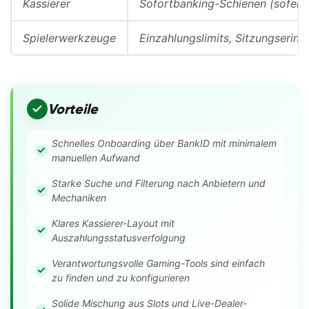
Kassierer
Sofortbanking-Schienen (sofern
Spielerwerkzeuge
Einzahlungslimits, Sitzungserin
Vorteile
Schnelles Onboarding über BankID mit minimalem
manuellen Aufwand
Starke Suche und Filterung nach Anbietern und
Mechaniken
Klares Kassierer-Layout mit
Auszahlungsstatusverfolgung
Verantwortungsvolle Gaming-Tools sind einfach
zu finden und zu konfigurieren
Solide Mischung aus Slots und Live-Dealer-