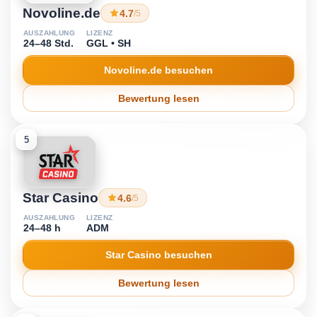
Novoline.de
4.7
/5
AUSZAHLUNG
LIZENZ
24–48 Std.
GGL • SH
Novoline.de besuchen
Bewertung lesen
5
Star Casino
4.6
/5
AUSZAHLUNG
LIZENZ
24–48 h
ADM
Star Casino besuchen
Bewertung lesen